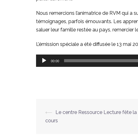
Nous remercions l’animatrice de RVM qui a su 
témoignages, parfois émouvants. Les apprenan
saluer leur famille restée au pays, remercier
L’émission spéciale a été diffusée le 13 mai 20
Lecteur
00:00
audio
Navigation
⟵
Le centre Ressource Lecture fête la 
cours
d’article