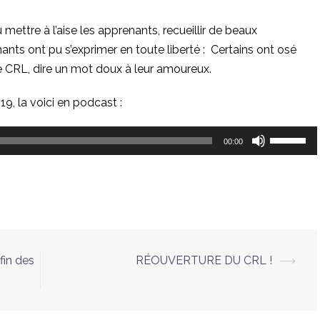
mettre à l’aise les apprenants, recueillir de beaux
ts ont pu s’exprimer en toute liberté : Certains ont osé
 le CRL, dire un mot doux à leur amoureux.
19, la voici en podcast :
Utilisez
00:00
les
flèches
haut/bas
pour
augmente
ou
fin des
RÉOUVERTURE DU CRL !
⟶
diminuer
le
volume.