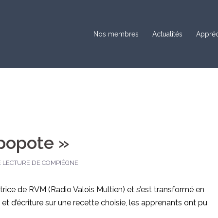
Nos membres
Actualités
Appréc
 popote »
 LECTURE DE COMPIÈGNE
matrice de RVM (Radio Valois Multien) et s’est transformé en
 et d’écriture sur une recette choisie, les apprenants ont pu