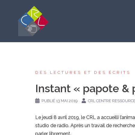
Aller
au
contenu
DES LECTURES ET DES ÉCRITS
Instant « papote &
PUBLIÉ
13 MAI 2019
CRL CENTRE RESSOURCE
Le jeudi 8 avril 2019, le CRL a accueilli l’ani
studio de radio. Après un travail de recherche
parler librement.