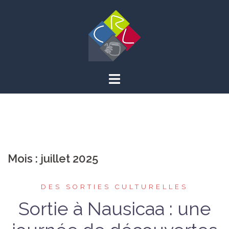
Aller
au
contenu
Mois :
juillet 2025
DES SORTIES CULTURELLES
Sortie à Nausicaa : une