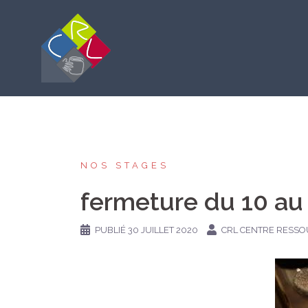
Aller
au
contenu
NOS STAGES
fermeture du 10 au
PUBLIÉ
30 JUILLET 2020
CRL CENTRE RESSO