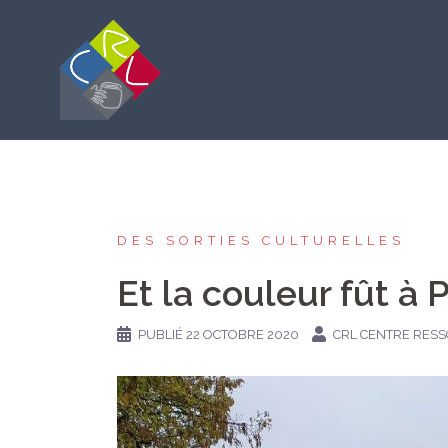
Aller
au
contenu
DES SORTIES CULTURELLES
Et la couleur fût à 
PUBLIÉ
22 OCTOBRE 2020
CRL CENTRE RES