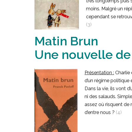
très longtemps puis s
moins. Malgré un répi
cependant se retrouver
(3)
Matin Brun
Une nouvelle de
Présentation :
Charlie 
d’un régime politique e
Dans la vie, ils vont d
ni des salauds. Simple
assez où risquent de 
d’entre nous ?
(4)