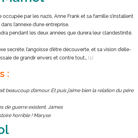
e occupée par les nazis, Anne Frank et sa famille s’installent
ns l’annexe d’une entreprise.
ndra pendant les deux années que durera leur clandestinité,
e secrète, l’angoisse d’être découverte, et sa vision d’elle-
ssaie de grandir envers et contre tout…
(1)
 :
vait beaucoup d’amour. Et puis j’aime bien la relation du père
s de guerre existent. James
stoire horrible ! Maryse
ol