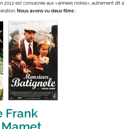
 2012 est consacrée aux «années noires», autrement dit à
bération.
Nous avons vu deux films :
e Frank
d Mamet