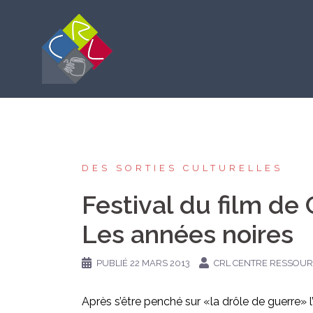
Aller
au
contenu
DES SORTIES CULTURELLES
Festival du film de
Les années noires
PUBLIÉ
22 MARS 2013
CRL CENTRE RESSOUR
Après s’être penché sur «la drôle de guerre» l