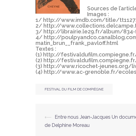
Sources de l’article
Images :
1/ http://www.imdb.com/title/tt112
2/ http://www.collections.delcampe.
3/ http://librairie.le29.fr/album/834
4/ http://poulpyandco.canalblog.co
matin_brun__frank_pavloff.html
Textes :
(1) http://festivaldufilm.compiegne
(2) http://festivaldufilm.compiegne
(3) http://www.ricochet-jeunes.org/l
(4) http://www.ac-grenoble.fr/ecole
FESTIVAL DU FILM DE COMPIÈGNE
Navigation
⟵
Entre nous Jean-Jacques Un docume
de Delphine Moreau
d’article