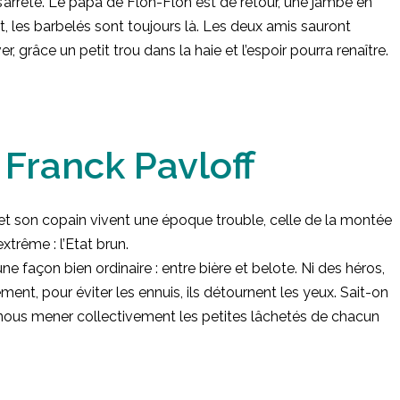
’arrête. Le papa de Flon-Flon est de retour, une jambe en
t, les barbelés sont toujours là. Les deux amis sauront
, grâce un petit trou dans la haie et l’espoir pourra renaître.
 Franck Pavloff
et son copain vivent une époque trouble, celle de la montée
xtrême : l’Etat brun.
’une façon bien ordinaire : entre bière et belote. Ni des héros,
ment, pour éviter les ennuis, ils détournent les yeux. Sait-on
nous mener collectivement les petites lâchetés de chacun