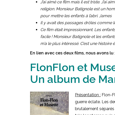
J’ai aimé ce film mais il est triste. J’ai
religion. Monsieur Batignole est un homm
pour mettre les enfants à l’abri. James
Il y avait des passages drôles comme le
Ce film était impressionnant. Les enfants
facile ! Monsieur Batignole et les enfants
m’a le plus intéressé. C’est une histoir
En lien avec ces deux films, nous avons lu 
FlonFlon et Mus
Un album de Ma
Présentation :
Flon-Fl
guerre éclate. Les de
brutalement séparés p