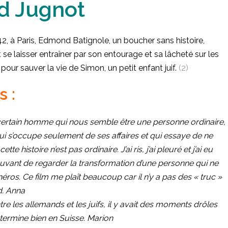
rd Jugnot
, à Paris, Edmond Batignole, un boucher sans histoire,
 se laisser entraîner par son entourage et sa lâcheté sur les
r pour sauver la vie de Simon, un petit enfant juif.
(2)
 :
un certain homme qui nous semble être une personne ordinaire,
i s’occupe seulement de ses affaires et qui essaye de ne
te histoire n’est pas ordinaire. J’ai ris, j’ai pleuré et j’ai eu
ouvant de regarder la transformation d’une personne qui ne
 héros. Ce film me plaît beaucoup car il n’y a pas des « truc »
d. Anna
e les allemands et les juifs, il y avait des moments drôles
e termine bien en Suisse. Marion