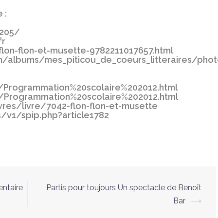
 :
7205/
fr
-flon-flon-et-musette-9782211017657.html
m/albums/mes_piticou_de_coeurs_litteraires/pho
.fr/Programmation%20scolaire%202012.html
.fr/Programmation%20scolaire%202012.html
ivres/livre/7042-flon-flon-et-musette
s/v1/spip.php?article1782
ntaire
Partis pour toujours Un spectacle de Benoît
Bar
⟶