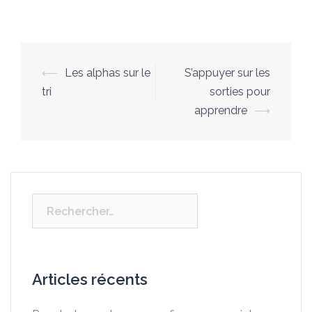
Navigation
⟵
Les alphas sur le
S’appuyer sur les
d’article
tri
sorties pour
apprendre
⟶
Rechercher :
Articles récents