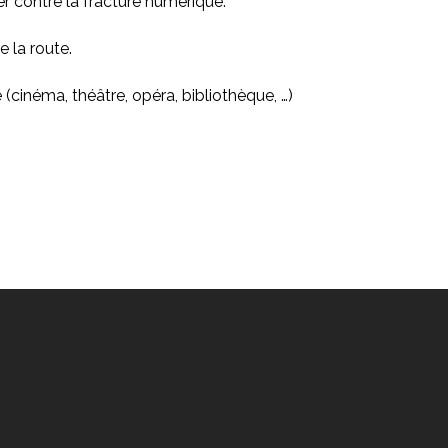
er contre la fracture numérique.
e la route.
(cinéma, théâtre, opéra, bibliothèque, …)